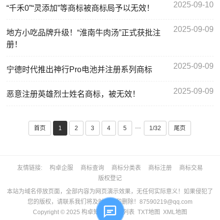
2025-09-10
“千禾0”“灵添加”等商标被商标局予以无效！
2025-09-09
地方小吃品牌升级！“淮南牛肉汤”正式获批注
册！
2025-09-09
宁德时代推出神行Pro电池并注册系列商标
2025-09-09
恶意注册英雄烈士姓名商标，被无效！
···
首页
1
2
3
4
5
1/32
尾页
友情链接
构卓企服
商标查询
商标分类表
商标注册
商标交易
版权登记
本站为域名停放页面，全部内容为网页演示效果，无任何实际意义！如果侵犯了
您的版权，请联系我们将及时更正和删除！87590219@qq.com
Copyright © 2025
构卓知产
城市列表
TXT地图
XML地图