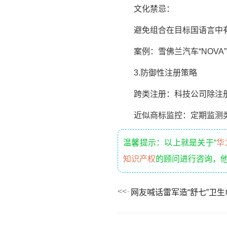
文化禁忌：
避免组合在目标国语言中有负面
案例：雪佛兰汽车“NOVA
3.防御性注册策略
跨类注册：科技公司除注册第
近似商标监控：定期监测类似字母
温馨提示：以上就是关于“
华
知识产权
的顾问进行咨询，
网友喊话雷军造“舒七”卫